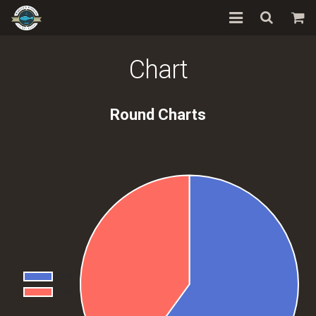
Home
Chart
Schotels
Round Charts
Over Ons
Visrecepten
Contact
Informatie
Stokvis