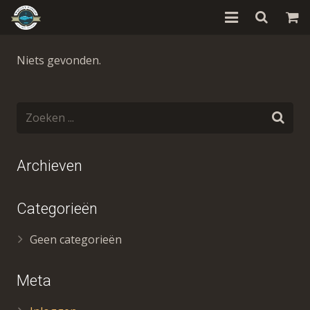
Home
Niets gevonden.
Schotels
Over Ons
Visrecepten
Archieven
Contact
Categorieën
Informatie
Geen categorieën
Stokvis
Meta